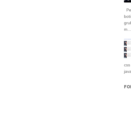
Per
bot
gru
m...
css
jav
FO