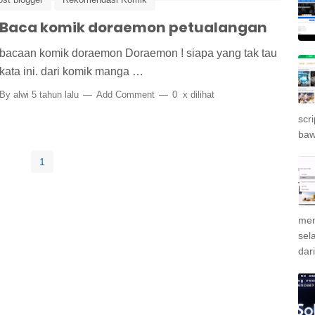
Baca komik doraemon petualangan
bacaan komik doraemon Doraemon ! siapa yang tak tau
kata ini. dari komik manga …
By
alwi
5 tahun lalu
Add Comment
0
x dilihat
scr
bawa
1
men
sel
dar