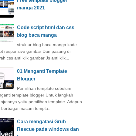
Free template blogger
manga 2021
Code script html dan css
blog baca manga
struktur blog baca manga kode
ipt responsive gambar Dan pasang di
h css anti klik gambar Js anti klik...
01 Menganti Template
Blogger
Pemilihan template sebelum
ganti template blogger Untuk langkah
anjutanya yaitu pemilihan template. Adapun
i berbagai macam templa...
Cara mengatasi Grub
Rescue pada windows dan