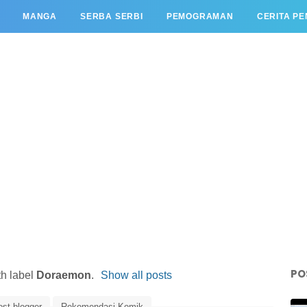
MANGA
SERBA SERBI
PEMOGRAMAN
CERITA P
PO
th label
Doraemon
.
Show all posts
ost blogger
Rekomendasi Komik