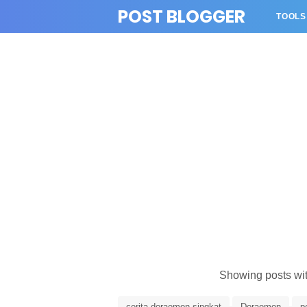
>
POST BLOGGER
TOOLS
Showing posts wi
cerita doraemon singkat
Doraemon
p