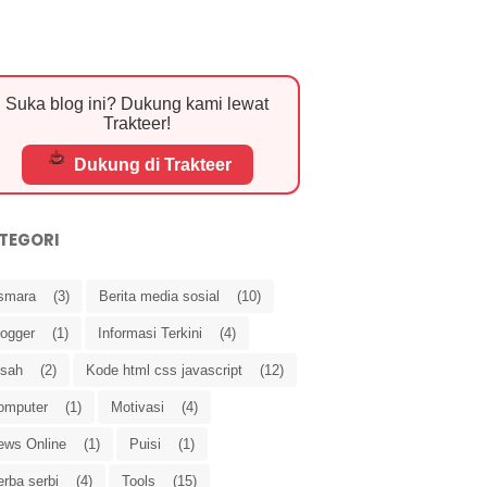
Suka blog ini? Dukung kami lewat
Trakteer!
Dukung di Trakteer
TEGORI
smara
(3)
Berita media sosial
(10)
logger
(1)
Informasi Terkini
(4)
isah
(2)
Kode html css javascript
(12)
omputer
(1)
Motivasi
(4)
ews Online
(1)
Puisi
(1)
rba serbi
(4)
Tools
(15)