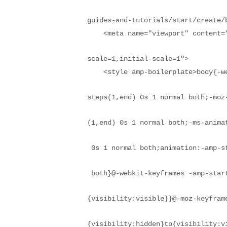
guides-and-tutorials/start/create/b
    <meta name="viewport" content=
scale=1,initial-scale=1">

    <style amp-boilerplate>body{-w
steps(1,end) 0s 1 normal both;-moz
(1,end) 0s 1 normal both;-ms-anima
 0s 1 normal both;animation:-amp-s
 both}@-webkit-keyframes -amp-star
{visibility:visible}}@-moz-keyfram
{visibility:hidden}to{visibility:v