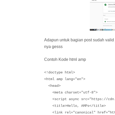
Adapun untuk bagian post sudah valid j
nya gesss
Contoh Kode html amp
<!doctype html>

<html amp lang="en">

  <head>

    <meta charset="utf-8">

    <script async src="https://cdn.
    <title>Hello, AMPs</title>

    <link rel="canonical" href="ht