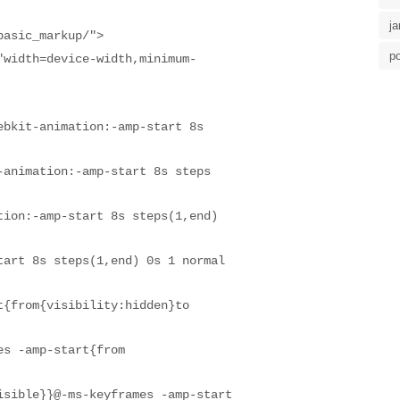
ja
asic_markup/">

po
"width=device-width,minimum-
ebkit-animation:-amp-start 8s 
-animation:-amp-start 8s steps
tion:-amp-start 8s steps(1,end)
tart 8s steps(1,end) 0s 1 normal
t{from{visibility:hidden}to
es -amp-start{from
isible}}@-ms-keyframes -amp-start