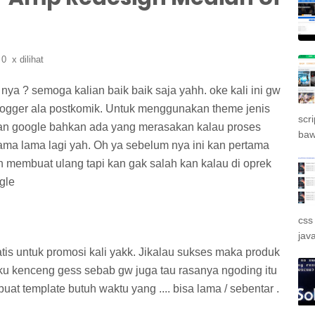
0
x dilihat
ya ? semoga kalian baik baik saja yahh. oke kali ini gw
blogger ala postkomik. Untuk menggunakan theme jenis
scr
rian google bahkan ada yang merasakan kalau proses
bawa
lama lama lagi yah. Oh ya sebelum nya ini kan pertama
 membuat ulang tapi kan gak salah kan kalau di oprek
ogle
css
jav
is untuk promosi kali yakk. Jikalau sukses maka produk
ku kenceng gess sebab gw juga tau rasanya ngoding itu
uat template butuh waktu yang .... bisa lama / sebentar .