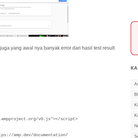
uga yang awal nya banyak error dari hasil test result
KA
A
B
K
K
ampproject.org/v0.js"></script>

N
tps://amp.dev/documentation/
Se