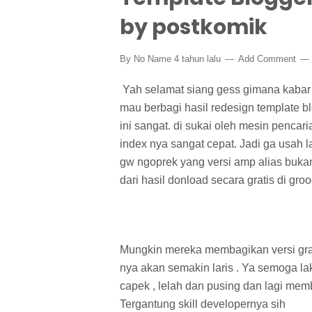
by postkomik
By
No Name
4 tahun lalu
Add Comment
Yah selamat siang gess gimana kabar n
mau berbagi hasil redesign template 
ini sangat. di sukai oleh mesin penca
index nya sangat cepat. Jadi ga usah 
gw ngoprek yang versi amp alias bukan
dari hasil donload secara gratis di gro
Mungkin mereka membagikan versi grat
nya akan semakin laris . Ya semoga la
capek , lelah dan pusing dan lagi memb
Tergantung skill developernya sih