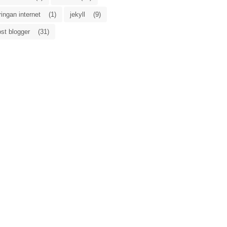
ringan internet
(1)
jekyll
(9)
st blogger
(31)