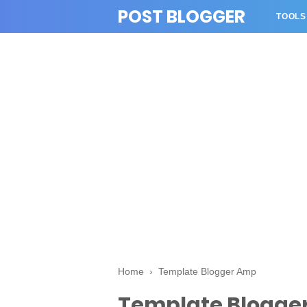
>
POST BLOGGER
TOOLS
Home
›
Template Blogger Amp
Template Blogge