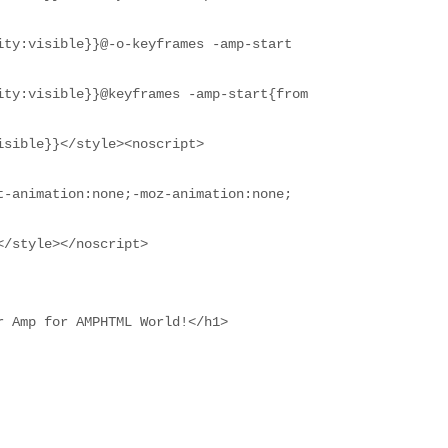
ity:visible}}@-o-keyframes -amp-start
ity:visible}}@keyframes -amp-start{from
isible}}</style><noscript>
t-animation:none;-moz-animation:none;
/style></noscript>

 Amp for AMPHTML World!</h1>
