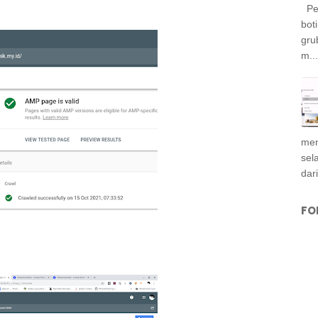
Per
bot
gru
m...
men
sel
dar
FO