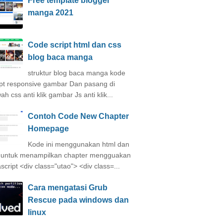
Free template blogger
manga 2021
Code script html dan css
blog baca manga
struktur blog baca manga kode
ipt responsive gambar Dan pasang di
h css anti klik gambar Js anti klik...
Contoh Code New Chapter
Homepage
Kode ini menggunakan html dan
 untuk menampilkan chapter mengguakan
ascript <div class="utao"> <div class=...
Cara mengatasi Grub
Rescue pada windows dan
linux