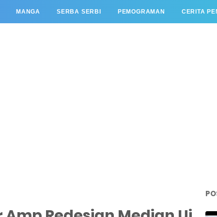
MANGA
SERBA SERBI
PEMOGRAMAN
CERITA P
PO
r Amp Redesign Median Ui