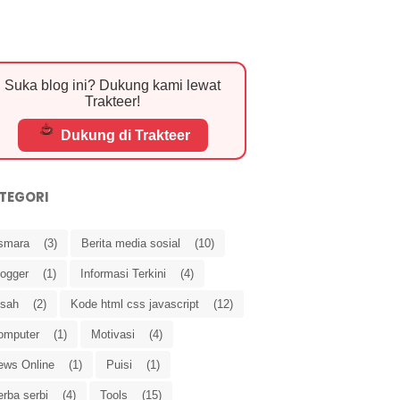
Suka blog ini? Dukung kami lewat
Trakteer!
Dukung di Trakteer
TEGORI
smara
(3)
Berita media sosial
(10)
logger
(1)
Informasi Terkini
(4)
isah
(2)
Kode html css javascript
(12)
omputer
(1)
Motivasi
(4)
ews Online
(1)
Puisi
(1)
rba serbi
(4)
Tools
(15)