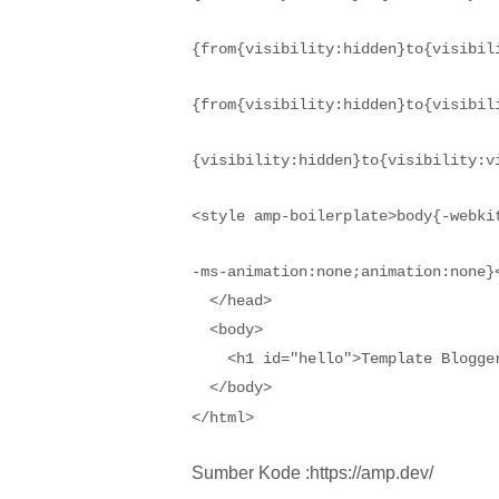
{from{visibility:hidden}to{visibil
{from{visibility:hidden}to{visibil
{visibility:hidden}to{visibility:v
<style amp-boilerplate>body{-webki
-ms-animation:none;animation:none}<
  </head>

  <body>

    <h1 id="hello">Template Blogger
  </body>

</html>
Sumber Kode :https://amp.dev/