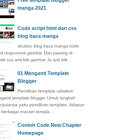
Free template blogger
manga 2021
Code script html dan css
blog baca manga
struktur blog baca manga kode
ipt responsive gambar Dan pasang di
h css anti klik gambar Js anti klik...
01 Menganti Template
Blogger
Pemilihan template sebelum
ganti template blogger Untuk langkah
anjutanya yaitu pemilihan template. Adapun
i berbagai macam templa...
Contoh Code New Chapter
Homepage