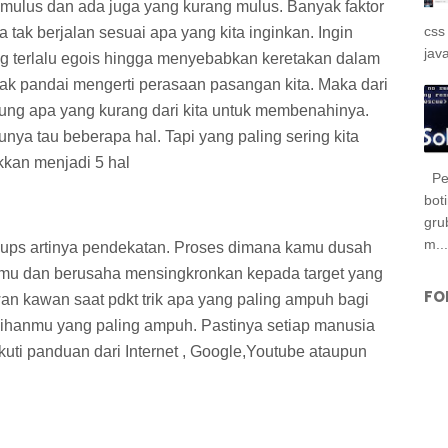
mulus dan ada juga yang kurang mulus. Banyak faktor
css
tak berjalan sesuai apa yang kita inginkan. Ingin
jav
dang terlalu egois hingga menyebabkan keretakan dalam
a tak pandai mengerti perasaan pasangan kita. Maka dari
nung apa yang kurang dari kita untuk membenahinya.
nya tau beberapa hal. Tapi yang paling sering kita
kan menjadi 5 hal
Per
bot
gru
m...
 ? yups artinya pendekatan. Proses dimana kamu dusah
imu dan berusaha mensingkronkan kepada target yang
FO
n kawan saat pdkt trik apa yang paling ampuh bagi
pilihanmu yang paling ampuh. Pastinya setiap manusia
kuti panduan dari Internet , Google,Youtube ataupun