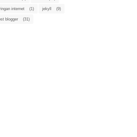
ringan internet
(1)
jekyll
(9)
st blogger
(31)