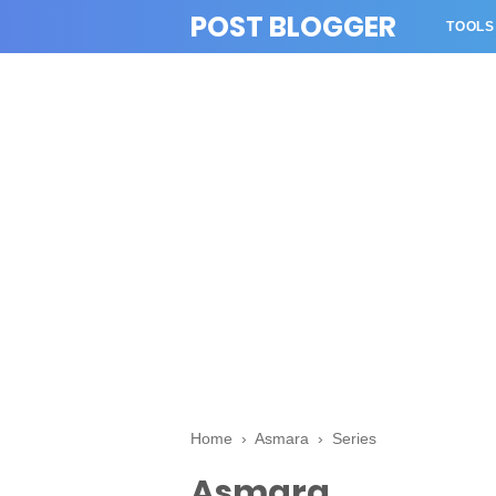
>
POST BLOGGER
TOOLS
Home
›
Asmara
›
Series
Asmara