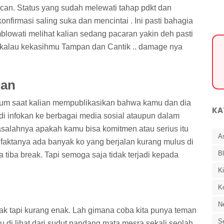
encan. Status yang sudah melewati tahap pdkt dan
onfirmasi saling suka dan mencintai . Ini pasti bahagia
blowati melihat kalian sedang pacaran yakin deh pasti
i kalau kekasihmu Tampan dan Cantik .. damage nya
gan
mum saat kalian mempublikasikan bahwa kamu dan dia
KA
di infokan ke berbagai media sosial ataupun dalam
asalahnya apakah kamu bisa komitmen atau serius itu
A
n faktanya ada banyak ko yang berjalan kurang mulus di
B
 tiba break. Tapi semoga saja tidak terjadi kepada
K
K
N
enak tapi kurang enak. Lah gimana coba kita punya teman
Se
au di lihat dari sudut pandang mata mesra sekali seolah