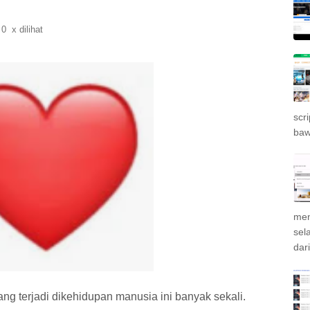
0
x dilihat
scr
bawa
men
sel
dar
g terjadi dikehidupan manusia ini banyak sekali.