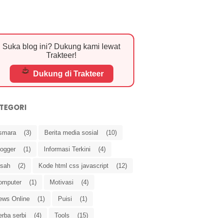
Suka blog ini? Dukung kami lewat
Trakteer!
Dukung di Trakteer
TEGORI
smara
(3)
Berita media sosial
(10)
logger
(1)
Informasi Terkini
(4)
isah
(2)
Kode html css javascript
(12)
omputer
(1)
Motivasi
(4)
ews Online
(1)
Puisi
(1)
rba serbi
(4)
Tools
(15)