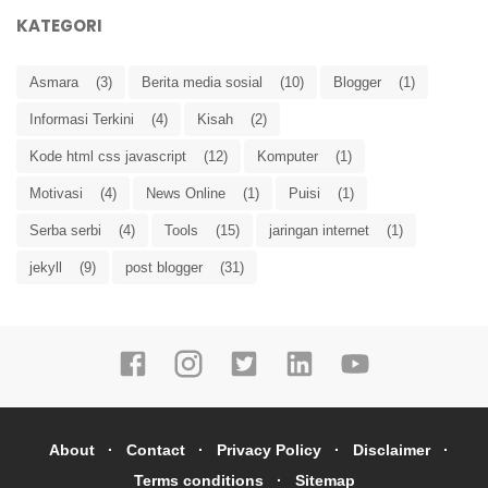
KATEGORI
Asmara
(3)
Berita media sosial
(10)
Blogger
(1)
Informasi Terkini
(4)
Kisah
(2)
Kode html css javascript
(12)
Komputer
(1)
Motivasi
(4)
News Online
(1)
Puisi
(1)
Serba serbi
(4)
Tools
(15)
jaringan internet
(1)
jekyll
(9)
post blogger
(31)
About
Contact
Privacy Policy
Disclaimer
Terms conditions
Sitemap